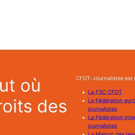
ut où
CFDT-Journalistes est
La F3C CFDT
roits des
La Fédération eu
journalistes
La Fédération inte
journalistes
La Maison des lanc