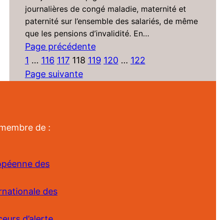
journalières de congé maladie, maternité et
paternité sur l’ensemble des salariés, de même
que les pensions d’invalidité. En…
Page précédente
1
…
116
117
118
119
120
…
122
Page suivante
 membre de :
ropéenne des
rnationale des
eurs d’alerte