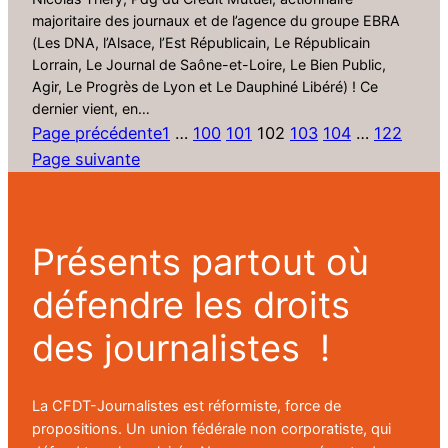
majoritaire des journaux et de l’agence du groupe EBRA
(Les DNA, l’Alsace, l’Est Républicain, Le Républicain
Lorrain, Le Journal de Saône-et-Loire, Le Bien Public,
Agir, Le Progrès de Lyon et Le Dauphiné Libéré) ! Ce
dernier vient, en…
Page précédente
1
…
100
101
102
103
104
…
122
Page suivante
Présents partout où
défendre les droits
des journalistes !
La CFDT-Journalistes est réformiste, force de
propositions. Un union fédérale non corporatiste, qui