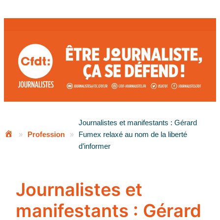
Aller
au
contenu
Journalistes et manifestants : Gérard
»
Profession
»
Fumex relaxé au nom de la liberté
d’informer
Journalistes et
manifestants : Gérard