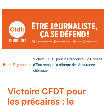
Aller
au
contenu
Victoire CFDT pour les précaires : le Conseil
»
Pigistes
»
d’Etat retoque la réforme de l’Assurance
chômage :
Victoire CFDT pour
les précaires : le