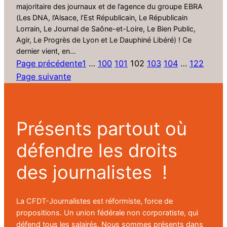
majoritaire des journaux et de l’agence du groupe EBRA
(Les DNA, l’Alsace, l’Est Républicain, Le Républicain
Lorrain, Le Journal de Saône-et-Loire, Le Bien Public,
Agir, Le Progrès de Lyon et Le Dauphiné Libéré) ! Ce
dernier vient, en…
Page précédente
1
…
100
101
102
103
104
…
122
Page suivante
Présents partout où
défendre les droits
des journalistes !
La CFDT-Journalistes est réformiste, force de
propositions. Un union fédérale non corporatiste, qui
défend tous les salairés. Nous sommes présents dans