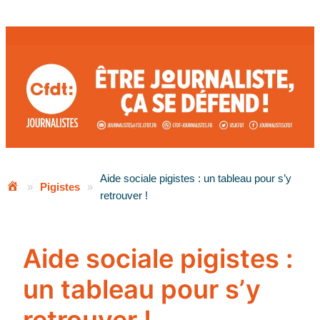
Aller
au
contenu
Aide sociale pigistes : un tableau pour s’y
»
Pigistes
»
retrouver !
Aide sociale pigistes :
un tableau pour s’y