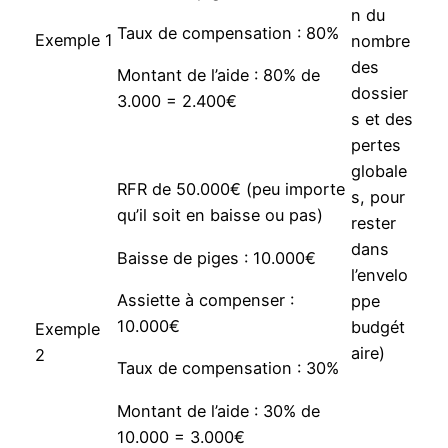
n du
Taux de compensation : 80%
Exemple 1
nombre
des
Montant de l’aide : 80% de
dossier
3.000 = 2.400€
s et des
pertes
globale
RFR de 50.000€ (peu importe
s, pour
qu’il soit en baisse ou pas)
rester
dans
Baisse de piges : 10.000€
l’envelo
Assiette à compenser :
ppe
10.000€
budgét
Exemple
aire)
2
Taux de compensation : 30%
Montant de l’aide : 30% de
10.000 = 3.000€