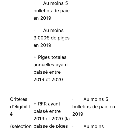
· Au moins 5
bulletins de paie
en 2019
· Au moins
3 000€ de piges
en 2019
+ Piges totales
annuelles ayant
baissé entre
2019 et 2020
Critères
· Au moins 5
+ RFR ayant
d’éligibilit
bulletins de paie en
baissé entre
é
2019
2019 et 2020 (la
baisse de piges
(sélection
· Au moins