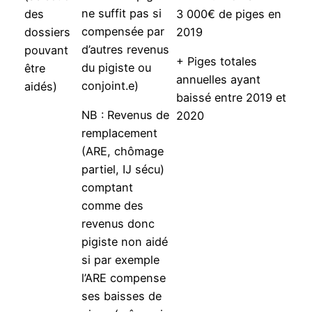
ne suffit pas si
des
3 000€ de piges en
compensée par
dossiers
2019
d’autres revenus
pouvant
+ Piges totales
du pigiste ou
être
annuelles ayant
conjoint.e)
aidés)
baissé entre 2019 et
NB : Revenus de
2020
remplacement
(ARE, chômage
partiel, IJ sécu)
comptant
comme des
revenus donc
pigiste non aidé
si par exemple
l’ARE compense
ses baisses de