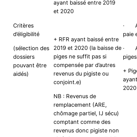
ayant baissé entre 2019
et 2020
Critères
· Au
d’éligibilité
paie 
+ RFR ayant baissé entre
2019 et 2020 (la baisse de
(sélection des
· Au
piges ne suffit pas si
dossiers
piges
compensée par d’autres
pouvant être
+ Pig
revenus du pigiste ou
aidés)
ayant
conjoint.e)
2020
NB : Revenus de
remplacement (ARE,
chômage partiel, IJ sécu)
comptant comme des
revenus donc pigiste non