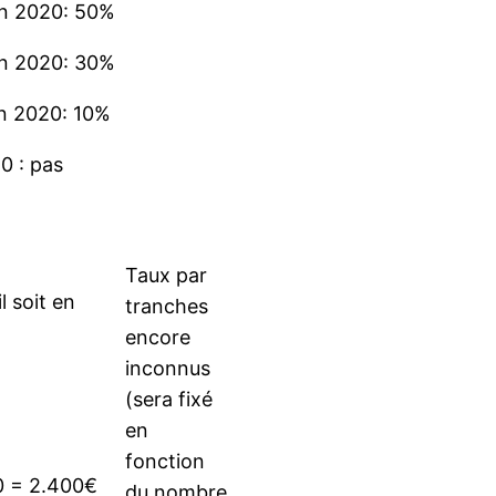
en 2020: 50%
en 2020: 30%
n 2020: 10%
0 : pas
Taux par
 soit en
tranches
encore
inconnus
(sera fixé
en
fonction
0 = 2.400€
du nombre