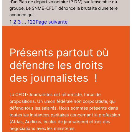
d’un Plan de départ volontaire (P.D.V) sur l’ensemble du
groupe. Le SNME-CFDT dénonce la brutalité d’une telle
annonce qui…
1
2
3
…
122
Page suivante
Présents partout où
défendre les droits
des journalistes !
La CFDT-Journalistes est réformiste, force de
propositions. Un union fédérale non corporatiste, qui
défend tous les salairés. Nous sommes présents dans
toutes les instances paritaires concernant la profession
(Afdas, Audiens, écoles de journalisme) et lors des
négociations avec les ministères.