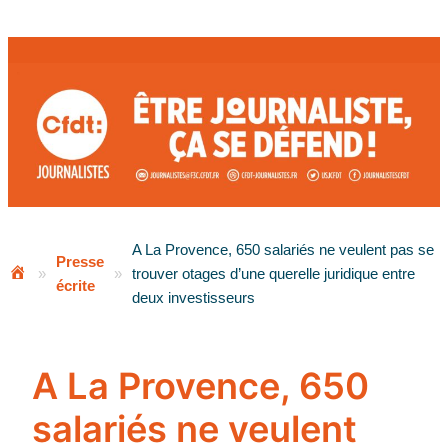
Aller
au
contenu
A La Provence, 650 salariés ne veulent pas se
Presse
»
»
trouver otages d’une querelle juridique entre
écrite
deux investisseurs
A La Provence, 650
salariés ne veulent