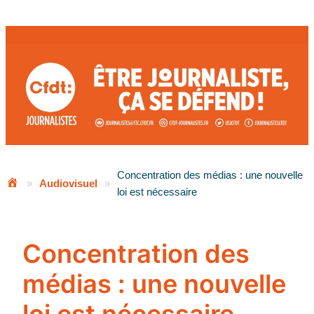
Aller
au
contenu
Concentration des médias : une nouvelle
»
Audiovisuel
»
loi est nécessaire
Concentration des
médias : une nouvelle