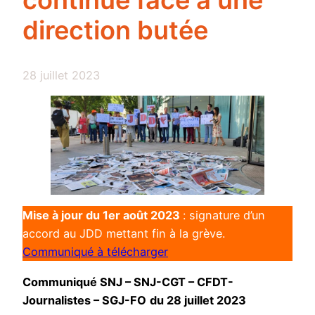
continue face à une
direction butée
28 juillet 2023
Mise à jour du 1er août 2023
: signature d’un
accord au JDD mettant fin à la grève.
Communiqué à télécharger
Communiqué SNJ – SNJ-CGT – CFDT-
Journalistes – SGJ-FO
du 28 juillet 2023