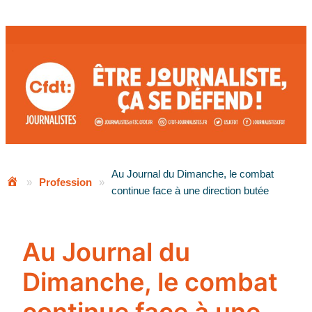
Aller
au
contenu
Au Journal du Dimanche, le combat
»
Profession
»
continue face à une direction butée
Au Journal du
Dimanche, le combat