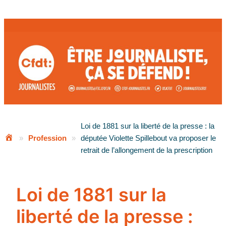
Aller
au
contenu
Loi de 1881 sur la liberté de la presse : la
»
Profession
»
députée Violette Spillebout va proposer le
retrait de l’allongement de la prescription
Loi de 1881 sur la
liberté de la presse :