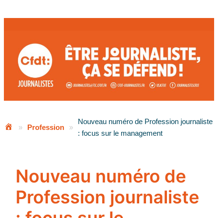
Aller
au
contenu
Nouveau numéro de Profession journaliste
»
Profession
»
: focus sur le management
Nouveau numéro de
Profession journaliste