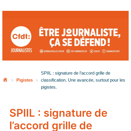
Aller
au
contenu
SPIIL : signature de l’accord grille de
»
Pigistes
»
classification. Une avancée, surtout pour les
pigistes.
SPIIL : signature de
l’accord grille de