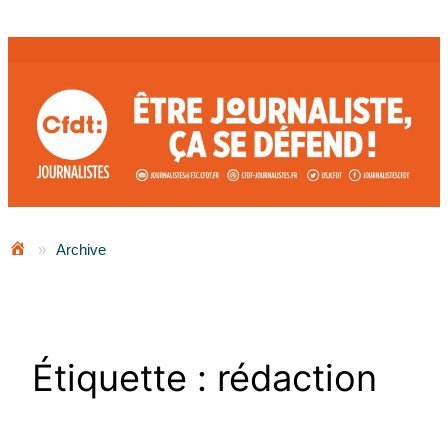
Aller
au
contenu
»
Archive
Étiquette :
rédaction