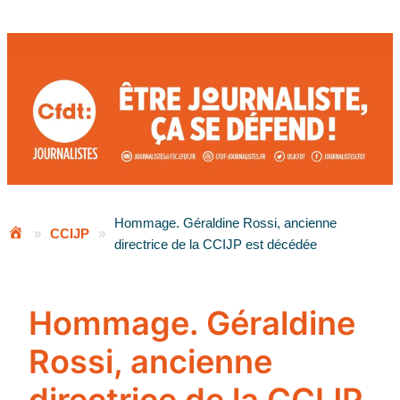
Aller
au
contenu
Hommage. Géraldine Rossi, ancienne
»
CCIJP
»
directrice de la CCIJP est décédée
Hommage. Géraldine
Rossi, ancienne