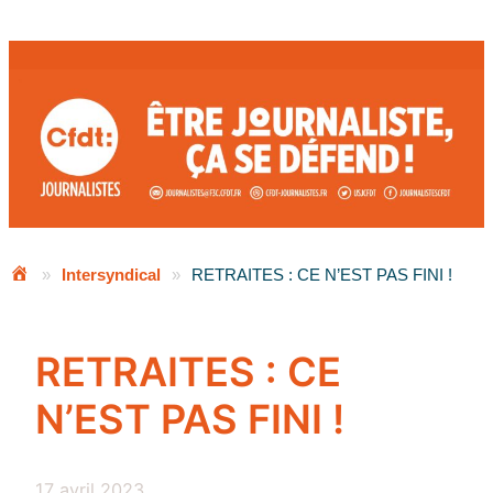
Aller
au
contenu
»
Intersyndical
»
RETRAITES : CE N’EST PAS FINI !
RETRAITES : CE
N’EST PAS FINI !
17 avril 2023