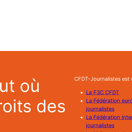
ut où
CFDT-Journalistes est
La F3C CFDT
roits des
La Fédération eu
journalistes
La Fédération inte
journalistes