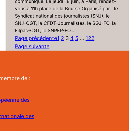
communiqué. Le jeudi 18 juin, à Paris, rendez-
vous à 11h place de la Bourse Organisé par : le
Syndicat national des journalistes (SNJ), le
SNJ-CGT, la CFDT-Journalistes, le SGJ-FO, la
Filpac-CGT, le SNPEP-FO,…
Page précédente
1
2
3
4
5
…
122
Page suivante
 membre de :
ropéenne des
rnationale des