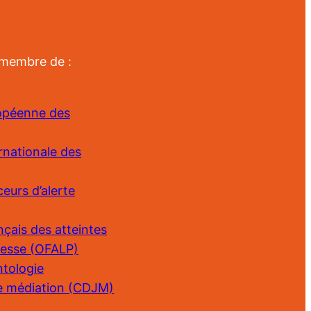
 membre de :
ropéenne des
rnationale des
eurs d’alerte
nçais des atteintes
presse (OFALP)
ntologie
de médiation (CDJM)