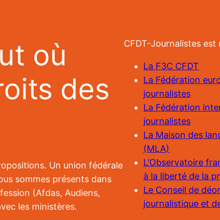
ut où
CFDT-Journalistes est
La F3C CFDT
roits des
La Fédération eu
journalistes
La Fédération inte
journalistes
La Maison des lanc
(MLA)
L’Observatoire fra
ropositions. Un union fédérale
à la liberté de la 
. Nous sommes présents dans
Le Conseil de déo
ofession (Afdas, Audiens,
journalistique et 
vec les ministères.