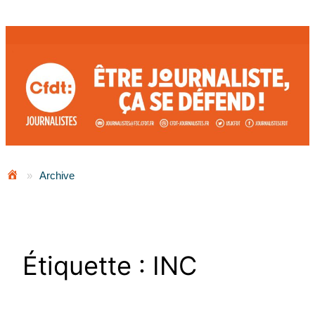
Aller
au
contenu
»
Archive
Étiquette :
INC