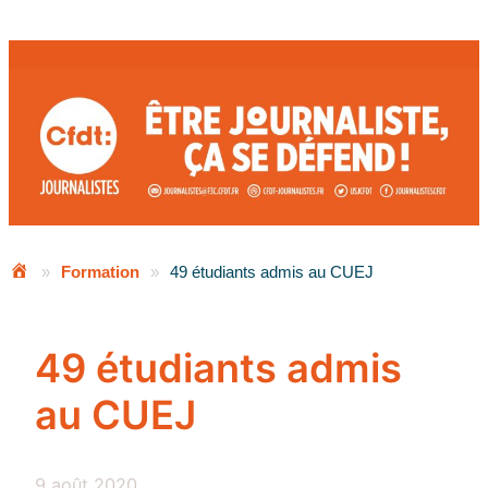
Aller
au
contenu
»
Formation
»
49 étudiants admis au CUEJ
49 étudiants admis
au CUEJ
9 août 2020